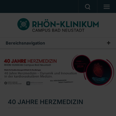
MEDIZIN & PFLEGE
PATIENTEN & BESUCHER
KARRIERE
Bereichsnavigation
Kardiologie
UNSER CAMPUS
Willkommen
CAMPUS AKADEMIE
Team
AKTUELLES
Behandlungsschwerpunkte
NOTFALL
Behandlungseinheiten
Ein Unternehmen der RHÖN-KLINIKUM AG
Aufnahme & Aufenthalt
40 JAHRE HERZMEDIZIN
Herz-Screening Programm