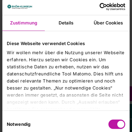
Patientenseminar | 40 Jahre Herzmedizin | 21.
September 2024
Zustimmung
Details
Über Cookies
Anlässlich dieses Jubiläums fand am RHÖN-KLINIKUM
Campus Bad Neustadt ein Patientenseminar statt. Die
vortragenden Ärztinnen und Ärzte informierten die
Diese Webseite verwendet Cookies
Teilnehmenden über Diagnostik- und
Therapiemöglichkeiten, die sich aus den aktuellen
Wir wollen mehr über die Nutzung unserer Webseite
Behandlungsmethoden in der Herzmedizin ergeben.
erfahren. Hierzu setzen wir Cookies ein. Um
statistische Daten zu erheben, nutzen wir das
datenschutzfreundliche Tool Matomo. Dies hilft uns
dabei relevante Themen zu optimieren und noch
Bildergalerie
besser zu gestalten. „Nur notwendige Cookies“
werden immer gesetzt, da ansonsten die Seite nicht
angezeigt werden kann. Durch „Auswahl erlauben“
Presse | Medien
bestätigen Sie entsprechend ausgewählte
Kategorien von Cookies. Mit „Alle Cookies zulassen“
Einwilligungsauswahl
erlauben Sie alle eingesetzten Cookies. Sie können
Notwendig
später jederzeit in unserer
Cookie-Erklärung
Ihre