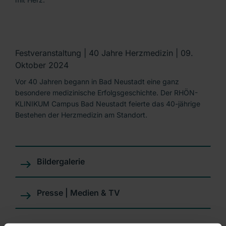
Festveranstaltung | 40 Jahre Herzmedizin | 09.
Oktober 2024
Vor 40 Jahren begann in Bad Neustadt eine ganz
besondere medizinische Erfolgsgeschichte. Der RHÖN-
KLINIKUM Campus Bad Neustadt feierte das 40-jährige
Bestehen der Herzmedizin am Standort.
Bildergalerie
Presse | Medien & TV