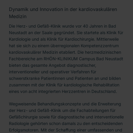
Prävention
Dynamik und Innovation in der kardiovaskulären
Qualität & Zertifizierungen
Medizin
Die Herz- und Gefäß-Klinik wurde vor 40 Jahren in Bad
Forschung & Weiterbildung
Neustadt an der Saale gegründet. Sie startete als Klinik für
Neuigkeiten
Kardiologie und als Klinik für Kardiochirurgie. Mittlerweile
hat sie sich zu einem überregionalen Kompetenzzentrum
Presse | Medien & Veranstaltungen
kardiovaskulärer Medizin etabliert. Die herzmedizinischen
Fachbereiche am RHÖN-KLINIKUM Campus Bad Neustadt
40 JAHRE HERZMEDIZIN
bieten das gesamte Angebot diagnostischer,
interventioneller und operativer Verfahren für
Kontakt
schwerstkranke Patientinnen und Patienten an und bilden
zusammen mit der Klinik für kardiologische Rehabilitation
eines von acht integrierten Herzzentren in Deutschland.
Wegweisende Behandlungskonzepte und die Erweiterung
der Herz- und Gefäß-Klinik um die Fachabteilungen für
Gefäßchirurgie sowie für diagnostische und interventionelle
Radiologie gehörten schon damals zu den entscheidenden
Erfolgsmotoren. Mit der Schaffung einer umfassenden und