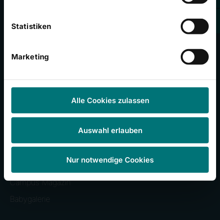
Klinikum Frankfurt (Oder)
Statistiken
Universitätsklinikum Gießen und Marburg
Zentralklinik Bad Berka
Marketing
Häufig besuchte Seiten
Alle Cookies zulassen
Unser Campus
Auswahl erlauben
Presseinformationen
Stellenangebote
Nur notwendige Cookies
Veranstaltungen
Campus Magazin
Babygalerie