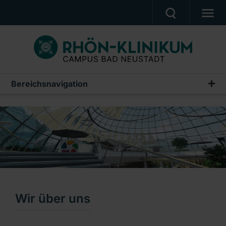
MEDIZIN & PFLEGE
PATIENTEN & BESUCHER
KARRIERE
Bereichsnavigation
Campus Akademie
UNSER CAMPUS
Wir über uns
CAMPUS AKADEMIE
Ausbildung
AKTUELLES
Fortbildungen
NOTFALL
Weiterbildungen
Ein Unternehmen der RHÖN-KLINIKUM AG
NeST – Simulations- und Trainingszentrum
Wir über uns