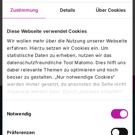
E-Learning
Zustimmung
Details
Über Cookies
Diese Webseite verwendet Cookies
Kurzanleitung E-Learning | Lernender
Wir wollen mehr über die Nutzung unserer Webseite
erfahren. Hierzu setzen wir Cookies ein. Um
Kurzanleitung E-Learning | Manager
statistische Daten zu erheben, nutzen wir das
datenschutzfreundliche Tool Matomo. Dies hilft uns
dabei relevante Themen zu optimieren und noch
besser zu gestalten. „Nur notwendige Cookies“
werden immer gesetzt, da ansonsten die Seite nicht
angezeigt werden kann. Durch „Auswahl erlauben“
bestätigen Sie entsprechend ausgewählte
Kategorien von Cookies. Mit „Alle Cookies zulassen“
Kliniken im Konzern
Einwilligungsauswahl
erlauben Sie alle eingesetzten Cookies. Sie können
Notwendig
später jederzeit in unserer
Cookie-Erklärung
Ihre
Einstellungen anpassen. Weitere Informationen
RHÖN-KLINIKUM Campus Bad Neustadt
Präferenzen
finden Sie auch in unserer
Datenschutzerklärung
.