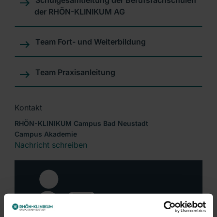
Schulgesamtleitung der Berufsfachschulen
der RHÖN-KLINIKUM AG
Team Fort- und Weiterbildung
Team Praxisanleitung
Kontakt
RHÖN-KLINIKUM Campus Bad Neustadt
Campus Akademie
Nachricht schreiben