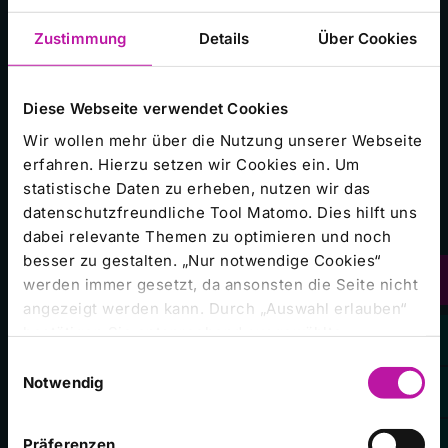
Universitätsklinikum Gießen und Marburg
Zustimmung
Details
Über Cookies
Zentralklinik Bad Berka
Diese Webseite verwendet Cookies
Häufig besuchte Seiten
Wir wollen mehr über die Nutzung unserer Webseite
erfahren. Hierzu setzen wir Cookies ein. Um
statistische Daten zu erheben, nutzen wir das
Unser Campus
datenschutzfreundliche Tool Matomo. Dies hilft uns
dabei relevante Themen zu optimieren und noch
Presseinformationen
besser zu gestalten. „Nur notwendige Cookies“
Stellenangebote
werden immer gesetzt, da ansonsten die Seite nicht
Veranstaltungen
angezeigt werden kann. Durch „Auswahl erlauben“
bestätigen Sie entsprechend ausgewählte
Campus Magazin
Kategorien von Cookies. Mit „Alle Cookies zulassen“
Einwilligungsauswahl
Babygalerie
erlauben Sie alle eingesetzten Cookies. Sie können
Notwendig
später jederzeit in unserer
Cookie-Erklärung
Ihre
Einstellungen anpassen. Weitere Informationen
Präferenzen