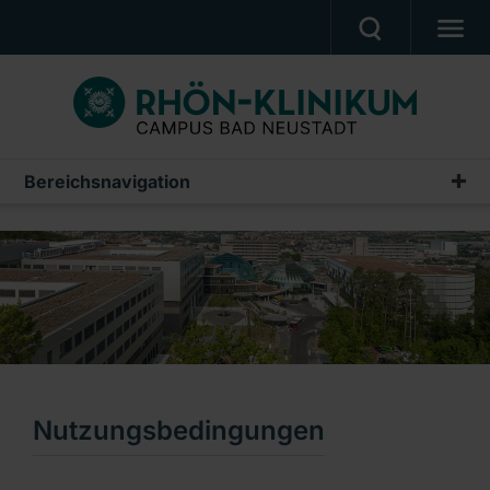
MEDIZIN & PFLEGE
PATIENTEN & BESUCHER
KARRIERE
Bereichsnavigation
Metanavigation
UNSER CAMPUS
Sitemap
CAMPUS AKADEMIE
Impressum
AKTUELLES
Nutzungsbedingungen
NOTFALL
Datenschutz
Ein Unternehmen der RHÖN-KLINIKUM AG
Medizinproduktesicherheit
Nutzungsbedingungen
Cookie-Erklärung