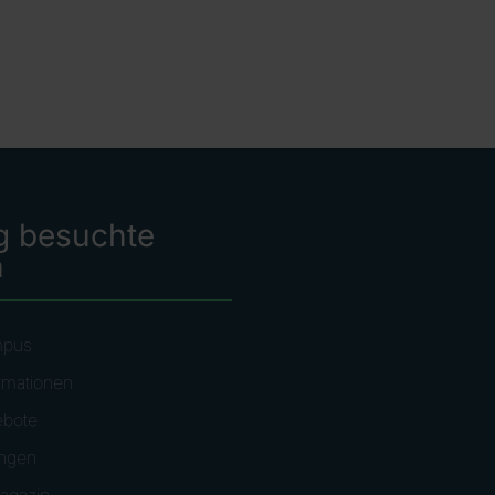
g besuchte
n
mpus
rmationen
ebote
ungen