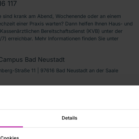
16 117
e sind krank am Abend, Wochenende oder an einem
echzeit einer Praxis warten? Dann helfen Ihnen Haus- und
 Kassenärztlichen Bereitschaftsdienst (KVB) unter der
7) erreichbar. Mehr Informationen finden Sie unter
 Campus Bad Neustadt
rg-Straße 11 | 97616 Bad Neustadt an der Saale
00 Uhr
Details
 Cookies