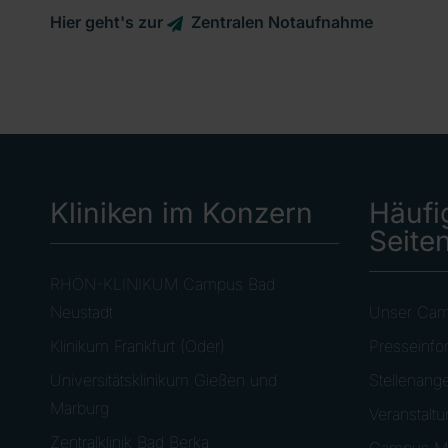
Hier geht's zur
Zentralen Notaufnahme
Kliniken im Konzern
Häufi
Seite
RHÖN-KLINIKUM Campus Bad
Neustadt
Unser Ca
Klinikum Frankfurt (Oder)
Presseinfo
Universitätsklinikum Gießen und
Stellenang
Marburg
Veranstalt
Zentralklinik Bad Berka