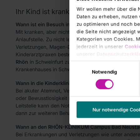
Wir wollen mehr über die 
Ihr Kind ist krank
Daten zu erheben, nutzen 
zu optimieren und noch be
Wann ist ein Besuch in der Kinderarztpraxis / Berei
die Seite nicht angezeigt
Mit kranken, aber nicht lebensbedrohlich erkrankten K
Kategorien von Cookies. Mi
Anlaufstelle. Zu nicht lebensbedrohlichen Erkrankung
jederzeit in unserer
Cooki
Verletzungen, Magen-Darm-Beschweren oder Fieber. 
unserer
Datenschutzerklä
Kinderarztpraxen besteht die Möglichkeit, in die
kind
Rhön
in Schweinfurt zu gehen. Die Bereitschaftsdiens
Einwilligungsauswahl
Krankenhauses in Schweinfurt. Mehr Informationen f
Notwendig
Wann in die Kinderklinik?
Bei akuter Atemnot, Vergiftungen, Krampfanfällen, 
oder Bewusstlosigkeit melden Sie sich umgehend bei 
Leitstelle kann den Notfall einschätzen und entsprec
Nur notwendige Coo
dann zur weiteren Behandlung in eine geeignete Klin
Wann an den RHÖN-KLINIKUM Campus Bad Neusta
Bei Erkrankungen und Verletzungen wie unter ande