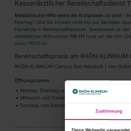
Kassenärztlicher Bereitschaftsdienst 1
Medizinische Hilfe wenn die Arztpraxen zu sind -
Si
Feiertag? Und Sie können nicht bis zur nächsten Spr
Fachärzte in Bereitschaftspraxen. Bundesweit ist der
einheitlichen Rufnummer
116 117
rund um die Uhr (24/
www.116117.de
Bereitschaftspraxis am RHÖN-KLINIKUM
RHÖN-KLINIKUM Campus Bad Neustadt | Von-Guttenbe
Öffnungszeiten
Montag, Dienstag und Donnerstag - 18:00 bis 21:
Mittwoch und Freitag - 17:00 bis 21:00 Uhr
Samstag und Sonntag - 09:00 bis 21:00 Uhr
Zustimmung
……………………………………………
Diese Webseite verwendet