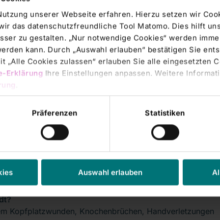
Nutzung unserer Webseite erfahren. Hierzu setzen wir Cook
wir das datenschutzfreundliche Tool Matomo. Dies hilft un
sser zu gestalten. „Nur notwendige Cookies“ werden immer
tschaftspraxis ausreichend?
 werden kann. Durch „Auswahl erlauben“ bestätigen Sie en
inder ist für Eltern die Kinderarztpraxis die erste
t „Alle Cookies zulassen“ erlauben Sie alle eingesetzten 
en zählen leichte Infekte, Ausschläge, kleine
e-Erklärung
Ihre Einstellungen anpassen. Weitere Informati
Außerhalb der regulären Öffnungszeiten der
rung
.
er- und jugendmedizinische Bereitschaftspraxis Main-
tpraxis befindet sich in der Kinderklinik des Leopoldina-
inden Sie unter
www.bpxmainrhoen.de
Präferenzen
Statistiken
stärksten Schmerzen, schweren Verletzungen, Nackensteife
der integrierten Leitstelle unter der Rufnummer
112
. Die
hende Rettungsmittel zu Ihnen schicken. Ihr Kind kann
kies
Auswahl erlauben
Al
ik gebracht werden.
dt?
rem Kopfplatzwunden, Knochenbrüchen, Handverletzungen