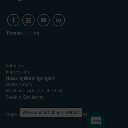
Presse
portal.
de
Sitemap
Impressum
Nutzungsbedingungen
Datenschutz
Medizinproduktesicherheit
Cookie-Erklärung
Wie kann ich Ihnen helfen?
Copyright 2026, RHÖN-KLINIKUM AG