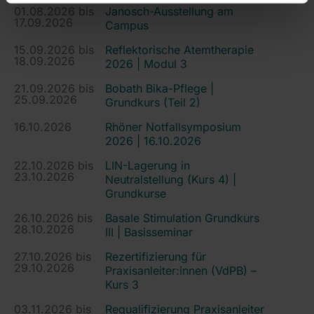
01.08.2026 bis
Janosch-Ausstellung am
17.09.2026
Campus
15.09.2026 bis
Reflektorische Atemtherapie
18.09.2026
2026 | Modul 3
21.09.2026 bis
Bobath Bika-Pflege |
25.09.2026
Grundkurs (Teil 2)
16.10.2026
Rhöner Notfallsymposium
2026 | 16.10.2026
22.10.2026 bis
LIN-Lagerung in
23.10.2026
Neutralstellung (Kurs 4) |
Grundkurse
26.10.2026 bis
Basale Stimulation Grundkurs
28.10.2026
III | Basisseminar
27.10.2026 bis
Rezertifizierung für
29.10.2026
Praxisanleiter:innen (VdPB) –
Kurs 3
03.11.2026 bis
Requalifizierung Praxisanleiter