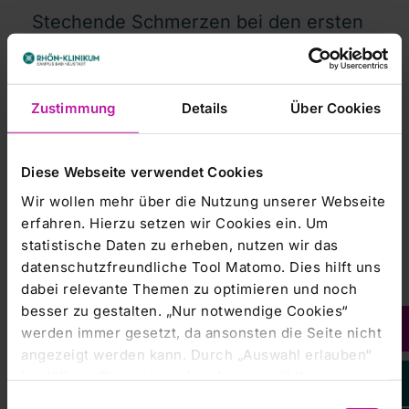
Stechende Schmerzen bei den ersten
Schritten – nicht jeder Fersensporn ist
die Ursache
Zustimmung
Details
Über Cookies
RHÖN-KLINIKUM Campus Bad Neustadt
21.07.2026
Diese Webseite verwendet Cookies
Internationaler Welttag des Gehirns
Wir wollen mehr über die Nutzung unserer Webseite
erfahren. Hierzu setzen wir Cookies ein. Um
am 22. Juli: Wie man das wichtigste
statistische Daten zu erheben, nutzen wir das
Organ gesund hält
datenschutzfreundliche Tool Matomo. Dies hilft uns
dabei relevante Themen zu optimieren und noch
besser zu gestalten. „Nur notwendige Cookies“
RHÖN-KLINIKUM Campus Bad Neustadt
werden immer gesetzt, da ansonsten die Seite nicht
10.07.2026
angezeigt werden kann. Durch „Auswahl erlauben“
RHÖN-KLINIKUM Campus Bad
bestätigen Sie entsprechend ausgewählte
Kategorien von Cookies. Mit „Alle Cookies zulassen“
Neustadt baut Kompetenz in der
Einwilligungsauswahl