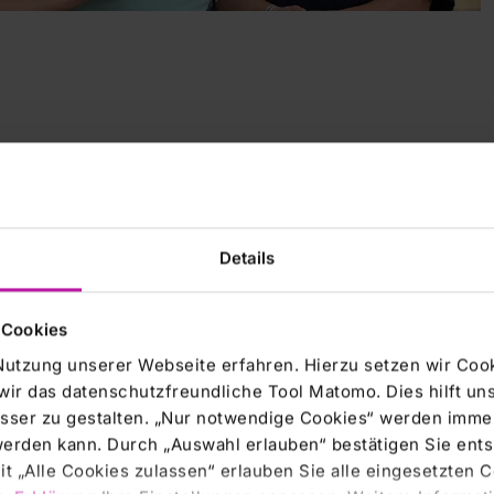
 Bad Neustadt und als Gruppe, die den intensivsten
deres Anliegen, uns individuell um die Bedürfnisse der
Details
arbeiter besitzt einen hohen Stellenwert an unserem
 Weiterbildungsmöglichkeiten
an.
 Cookies
n unserer
Berufsfachschule für Krankenpflege
und bieten
Nutzung unserer Webseite erfahren. Hierzu setzen wir Cook
 Praktikum zu absolvieren.
wir das datenschutzfreundliche Tool Matomo. Dies hilft un
sser zu gestalten. „Nur notwendige Cookies“ werden immer
n stehen wir Ihnen gern zur Verfügung.
 werden kann. Durch „Auswahl erlauben“ bestätigen Sie en
t „Alle Cookies zulassen“ erlauben Sie alle eingesetzten 