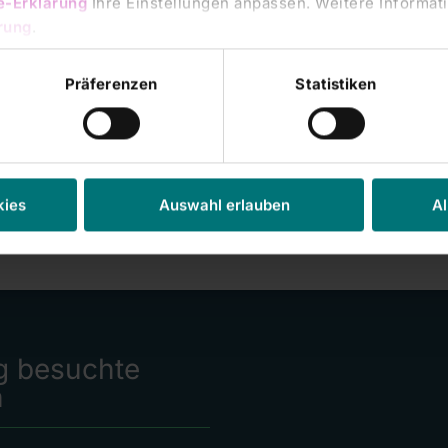
e-Erklärung
Ihre Einstellungen anpassen. Weitere Informati
rung
.
Präferenzen
Statistiken
kies
Auswahl erlauben
Al
g besuchte
n