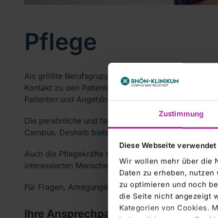
Pflege
Als größte Berufsgruppe des RHÖN-KLINIKUM Campus
Kontakt zu den Patienten pflegt, ist es uns ein beson
Patienten und Angehörigen zu kümmern.
Zustimmung
Die persönliche und fachliche Kompetenz unserer Mit
Campus. Deshalb bieten wir umfangreiche
Fort- und
Diese Webseite verwendet
Auch die Pflegekräfte der Zukunft qualifizieren wir i
Wir wollen mehr über die 
interessierten Menschen die Möglichkeit, bei uns ein
Daten zu erheben, nutzen 
zu optimieren und noch be
Für Fragen, Anregungen oder sonstige Rückmeldunge
die Seite nicht angezeigt
Kategorien von Cookies. Mi
Ihre Ansprechpartner