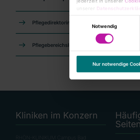
jederzeit in unserer
Cooki
unserer
Datenschutzerklä
Einwilligungsauswahl
Pflegedirektorin
Notwendig
Pflegebereichsleitungen
Nur notwendige Coo
Kliniken im Konzern
Häufi
Seite
RHÖN-KLINIKUM Campus Bad