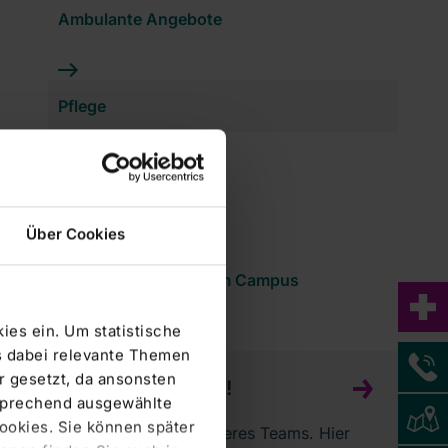
Ambulante Angebote
Pflege
Prävention
Über Cookies
Selbsthilfegruppen am Campus
ies ein. Um statistische
s dabei relevante Themen
 gesetzt, da ansonsten
JETZT BEWERBEN!
tsprechend ausgewählte
Cookies. Sie können später
Werden Sie ein Teil unseres Teams. Hier