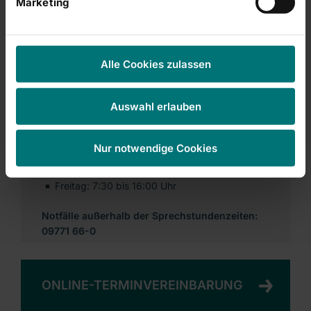
Marketing
Terminvergabe/Befundanforderungen
Terminvergabe Kindersprechstunde (bis 16
Jahre)
Alle Cookies zulassen
Tel. 09771 66-21777
Fax 09771 66-9823300
Auswahl erlauben
Nachricht schreiben
Nur notwendige Cookies
Sie erreichen uns:
Montag bis Donnerstag: 7:30 bis 16:30 Uhr
Freitag: 7:30 bis 16:00 Uhr
Notfälle außerhalb der Sprechstundenzeiten:
09771 66-0
ONLINE-TERMINVEREINBARUNG