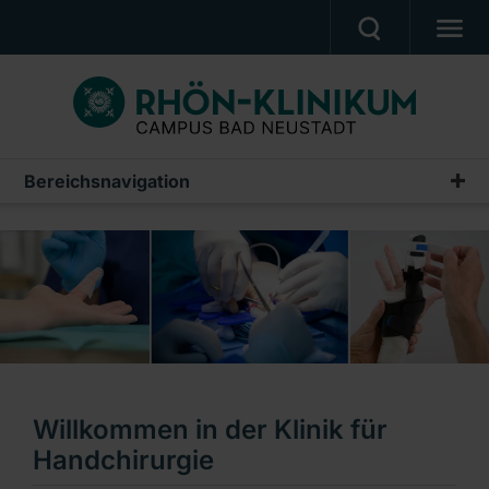
MEDIZIN & PFLEGE
PATIENTEN & BESUCHER
KARRIERE
Bereichsnavigation
Handchirurgie
UNSER CAMPUS
Willkommen
CAMPUS AKADEMIE
Unser Team
AKTUELLES
Unsere Leistungen
NOTFALL
Sprechstunde
Ein Unternehmen der RHÖN-KLINIKUM AG
Wissenschaft
Willkommen in der Klinik für
Kontakt
Handchirurgie