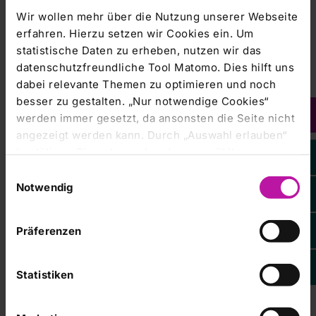
Wir wollen mehr über die Nutzung unserer Webseite
erfahren. Hierzu setzen wir Cookies ein. Um
statistische Daten zu erheben, nutzen wir das
datenschutzfreundliche Tool Matomo. Dies hilft uns
dabei relevante Themen zu optimieren und noch
besser zu gestalten. „Nur notwendige Cookies“
werden immer gesetzt, da ansonsten die Seite nicht
angezeigt werden kann. Durch „Auswahl erlauben“
bestätigen Sie entsprechend ausgewählte
Kategorien von Cookies. Mit „Alle Cookies zulassen“
Einwilligungsauswahl
Kontaktieren Sie uns:
erlauben Sie alle eingesetzten Cookies. Sie können
Notwendig
später jederzeit in unserer
Cookie-Erklärung
Ihre
Klinik für Handchirurgie
Einstellungen anpassen. Weitere Informationen
Präferenzen
finden Sie auch in unserer
Datenschutzerklärung
.
RHÖN-KLINIKUM Campus Bad Neustadt
Von-Guttenberg-Straße 11
Statistiken
97616 Bad Neustadt a. d. Saale