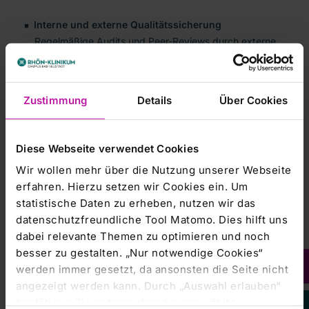
Interne und externe Qualitätssicherung
Regelmäßige Audits und Peer-Reviews durch externe
Experten bieten zusätzliche Kontrollmechanismen. So
sind die Kliniken für Kardiologie unter anderem als
überregionales Herzinsuffizienzzentrum (DGK), TAVI-
Zustimmung
Details
Über Cookies
Zentrum (DGK), Mitralklappenzentrum (DGK), Cardiac
Arrest Centrum (GRC), Vorhofflimmer-Zentrum (DGK)
und mit der Chest Pain Unit (DGK) zertifiziert. Weiterhin
werden monatlich kritische Fälle in der internen
Diese Webseite verwendet Cookies
Morbiditäts- und Mortalitätskonferenz intensiv
Wir wollen mehr über die Nutzung unserer Webseite
besprochen und diskutiert.
erfahren. Hierzu setzen wir Cookies ein. Um
statistische Daten zu erheben, nutzen wir das
datenschutzfreundliche Tool Matomo. Dies hilft uns
Diese Maßnahmen gewährleisten eine hohe
dabei relevante Themen zu optimieren und noch
Behandlungsqualität, minimieren Risiken und tragen zur
bestmöglichen Versorgung der Patientinnen und Patienten
besser zu gestalten. „Nur notwendige Cookies“
in der invasiven Kardiologie bei.
werden immer gesetzt, da ansonsten die Seite nicht
angezeigt werden kann. Durch „Auswahl erlauben“
Kontaktieren Sie uns:
bestätigen Sie entsprechend ausgewählte