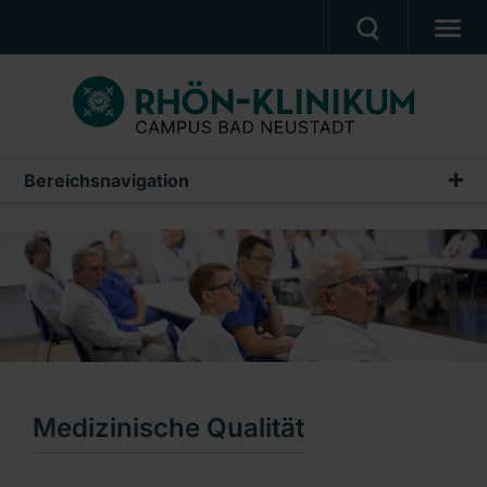
MEDIZIN & PFLEGE
PATIENTEN & BESUCHER
KARRIERE
Bereichsnavigation
Qualität & Zertifizierungen
UNSER CAMPUS
Medizinische Qualität
CAMPUS AKADEMIE
Zertifizierungen
AKTUELLES
NOTFALL
Ein Unternehmen der RHÖN-KLINIKUM AG
Medizinische Qualität