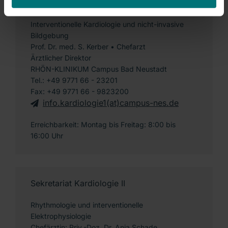
Sekretariat Kardiologie I
Interventionelle Kardiologie und nicht-invasive
Bildgebung
Prof. Dr. med. S. Kerber • Chefarzt
Ärztlicher Direktor
RHÖN-KLINIKUM Campus Bad Neustadt
Tel.: +49 9771 66 - 23201
Fax: +49 9771 66 - 9823200
info.kardiologie1(at)campus-nes.de
Erreichbarkeit: Montag bis Freitag: 8:00 bis
16:00 Uhr
Sekretariat Kardiologie II
Rhythmologie und interventionelle
Elektrophysiologie
Chefärztin: Priv.-Doz. Dr. Anja Schade