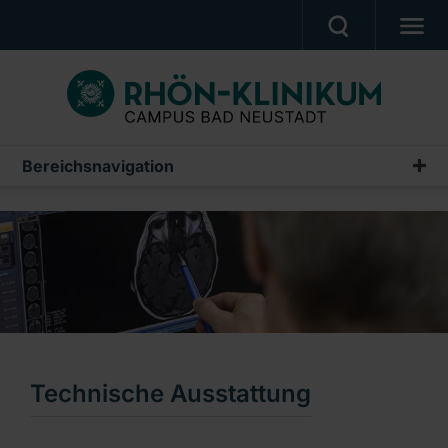
MEDIZIN & PFLEGE
PATIENTEN & BESUCHER
KARRIERE
Bereichsnavigation
Neurochirurgie
UNSER CAMPUS
Leistungsspektrum
CAMPUS AKADEMIE
Operationsverfahren und Behandlungsmethoden
AKTUELLES
Technische Ausstattung
NOTFALL
Team
Ein Unternehmen der RHÖN-KLINIKUM AG
Patientengeschichten
Technische Ausstattung
Zweitmeinung