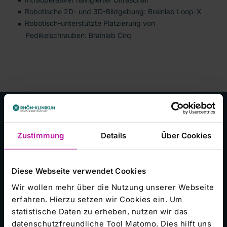
Robotische 2D- und 3D-Bildgebung: Brainlab Loop-X
Robotisch-unterstützte Platzierung von
Pedikelschrauben: Brainlab Cirq
Kliniken im Konzern
Zustimmung
Details
Über Cookies
RHÖN-KLINIKUM Campus Bad Neustadt
Diese Webseite verwendet Cookies
Klinikum Frankfurt (Oder)
Wir wollen mehr über die Nutzung unserer Webseite
erfahren. Hierzu setzen wir Cookies ein. Um
Universitätsklinikum Gießen und Marburg
statistische Daten zu erheben, nutzen wir das
Zentralklinik Bad Berka
datenschutzfreundliche Tool Matomo. Dies hilft uns