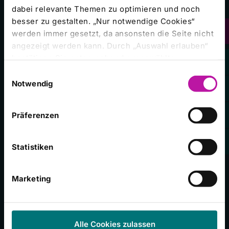
dabei relevante Themen zu optimieren und noch
besser zu gestalten. „Nur notwendige Cookies“
Häufig besuchte Seiten
werden immer gesetzt, da ansonsten die Seite nicht
angezeigt werden kann. Durch „Auswahl erlauben“
bestätigen Sie entsprechend ausgewählte
Unser Campus
Kategorien von Cookies. Mit „Alle Cookies zulassen“
Einwilligungsauswahl
erlauben Sie alle eingesetzten Cookies. Sie können
Notwendig
Presseinformationen
später jederzeit in unserer
Cookie-Erklärung
Ihre
Stellenangebote
Einstellungen anpassen. Weitere Informationen
Präferenzen
finden Sie auch in unserer
Datenschutzerklärung
.
Veranstaltungen
Campus Magazin
Statistiken
Babygalerie
Marketing
Folgen Sie uns
Alle Cookies zulassen