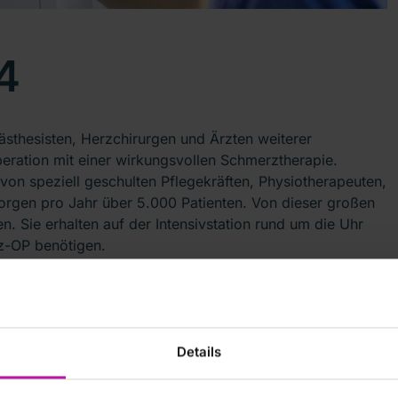
4
ästhesisten, Herzchirurgen und Ärzten weiterer
ration mit einer wirkungsvollen Schmerztherapie.
von speziell geschulten Pflegekräften, Physiotherapeuten,
orgen pro Jahr über 5.000 Patienten. Von dieser großen
en. Sie erhalten auf der Intensivstation rund um die Uhr
rz-OP benötigen.
gssystem. Dies kann das zentral (am Patientenbett) und
 Monitore am Patientenbett sowie im Stationsstützpunkt
kenlose Überwachung der Vitalfunktionen des Patienten:
Details