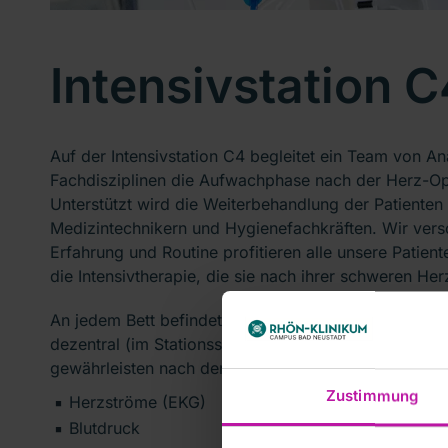
Intensivstation C
Auf der Intensivstation C4 begleitet ein Team von An
Fachdisziplinen die Aufwachphase nach der Herz-Ope
Unterstützt wird die Weiterbehandlung der Patienten 
Medizintechnikern und Hygienefachkräften. Wir vers
Erfahrung und Routine profitieren alle unsere Patient
die Intensivtherapie, die sie nach ihrer schweren He
An jedem Bett befindet sich ein Patientenüberwachun
dezentral (im Stationsstützpunkt) abgerufen werden.
gewährleisten nach der OP rund um die Uhr eine lüc
Zustimmung
Herzströme (EKG)
Blutdruck