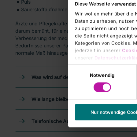
Puls
Diese Webseite verwendet
Sauerstoffaufnahme des Körpers.
Wir wollen mehr über die 
Daten zu erheben, nutzen 
Ärzte und Pflegekräfte stimmen auf der Intensivstat
zu optimieren und noch be
darum bemüht, für einen schmerz- und stressfreien A
die Seite nicht angezeigt
Verbesserung der medizinischen Qualität Therapiesta
Kategorien von Cookies. Mi
Bedürfnisse unserer Patienten. Durch unsere Intensiv
jederzeit in unserer
Cooki
normale Maß hinausgehende qualifizierte ärztliche u
unserer
Datenschutzerklä
Einwilligungsauswahl
Notwendig
Was wird auf der Intensivstation gemacht?
Wie lange bleiben Patienten auf Intensivstat
Nur notwendige Coo
Telefonische Auskunft