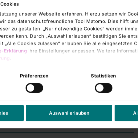
 Cookies
Nutzung unserer Webseite erfahren. Hierzu setzen wir Cook
wir das datenschutzfreundliche Tool Matomo. Dies hilft un
ion ständig ihre Behandlungsmaßnahmen ab. Sie sind stets
sser zu gestalten. „Nur notwendige Cookies“ werden immer
ufenthalt des Patienten zu sorgen. Wir haben zur
 werden kann. Durch „Auswahl erlauben“ bestätigen Sie en
ndards, berücksichtigen aber immer die individuellen
t „Alle Cookies zulassen“ erlauben Sie alle eingesetzten 
therapie erhält der Patient rund um die Uhr eine über das
e-Erklärung
Ihre Einstellungen anpassen. Weitere Informati
nd pflegerische Betreuung.
rung
.
Präferenzen
Statistiken
ion?
kies
Auswahl erlauben
Al