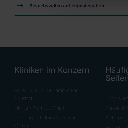
Besuchszeiten auf Intensivstation
Kliniken im Konzern
Häufi
Seite
RHÖN-KLINIKUM Campus Bad
Neustadt
Unser Ca
Klinikum Frankfurt (Oder)
Presseinfo
Universitätsklinikum Gießen und
Stellenang
Marburg
Veranstalt