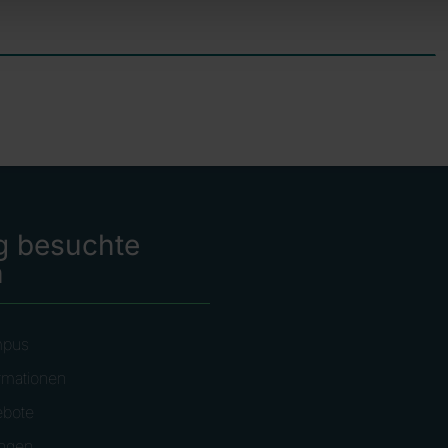
g besuchte
n
mpus
rmationen
ebote
ungen