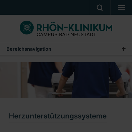
MEDIZIN & PFLEGE
PATIENTEN & BESUCHER
KARRIERE
Bereichsnavigation
Unsere Leistungen
UNSER CAMPUS
Koronare Bypasschirurgie
CAMPUS AKADEMIE
Mitralklappenersatz und Mitralklappenrekonstruktion
AKTUELLES
Aortenklappenchirurgie
NOTFALL
Aortenchirurgie
Ein Unternehmen der RHÖN-KLINIKUM AG
Herzunterstützungssysteme
Herzunterstützungssysteme
Herzschrittmacher & Defibrillationssysteme