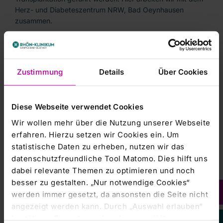
Herz- und Diabeteszentrum NRW, Bad Oeynhausen
zusammen.
Unseren Info-Film zu Herzunterstützungssystemen finden
hier
Sie
.
Zustimmung
Details
Über Cookies
Was ist ein Herzunterstützungssystem
Diese Webseite verwendet Cookies
oder VAD?
Wir wollen mehr über die Nutzung unserer Webseite
erfahren. Hierzu setzen wir Cookies ein. Um
Wie funktioniert das VAD/Kunstherz?
statistische Daten zu erheben, nutzen wir das
datenschutzfreundliche Tool Matomo. Dies hilft uns
dabei relevante Themen zu optimieren und noch
LVAD und RVAD
besser zu gestalten. „Nur notwendige Cookies“
werden immer gesetzt, da ansonsten die Seite nicht
Wann wird ein VAD eingesetzt?
angezeigt werden kann. Durch „Auswahl erlauben“
bestätigen Sie entsprechend ausgewählte