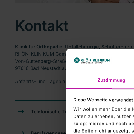
Kontakt
Klinik für Orthopädie, Unfallchirurgie, Schulterchir
RHÖN-KLINIKUM Campus Bad Neustadt
Von-Guttenberg-Straße 11
97616 Bad Neustadt a. d. Saale
Zustimmung
Anfahrts- und Lagepläne unseres Campus finden Si
Diese Webseite verwendet
Wir wollen mehr über die 
Telefonische Terminvergabe | T. 09771 66-2
Daten zu erheben, nutzen 
zu optimieren und noch be
die Seite nicht angezeigt
Berufsgenossenschaften-Anliegen | T. 097