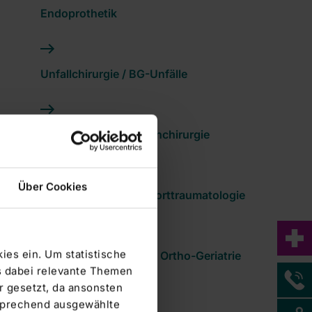
Endoprothetik
Unfallchirurgie / BG-Unfälle
Schulter- & Ellenbogenchirurgie
Über Cookies
Sportorthopädie & Sporttraumatologie
ies ein. Um statistische
Alterstraumatologie & Ortho-Geriatrie
s dabei relevante Themen
 gesetzt, da ansonsten
tsprechend ausgewählte