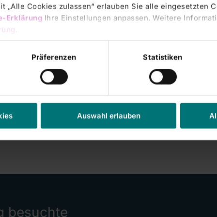
t „Alle Cookies zulassen“ erlauben Sie alle eingesetzten 
e-Erklärung
Ihre Einstellungen anpassen. Weitere Informati
rung
.
Präferenzen
Statistiken
kies
Auswahl erlauben
Al
g besuchte