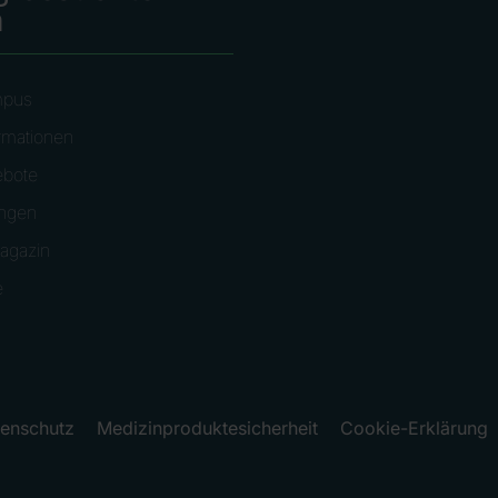
n
mpus
rmationen
ebote
ungen
agazin
e
enschutz
Medizinproduktesicherheit
Cookie-Erklärung