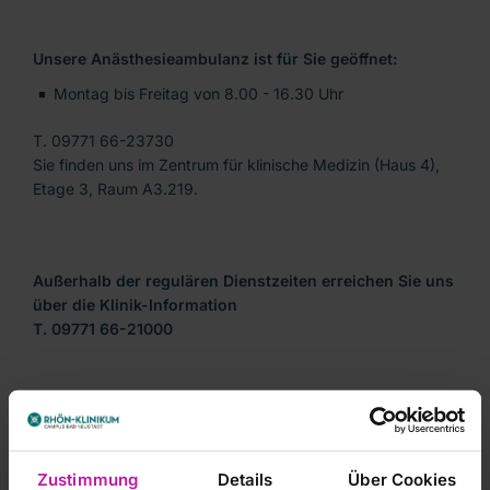
Unsere Anästhesieambulanz ist für Sie geöffnet:
Montag bis Freitag von 8.00 - 16.30 Uhr
T. 09771 66-23730
Sie finden uns im Zentrum für klinische Medizin (Haus 4),
Etage 3, Raum A3.219.
Außerhalb der regulären Dienstzeiten erreichen Sie uns
über die Klinik-Information
T. 09771 66-21000
Klinik für Anästhesiologie und Intensivmedizin
RHÖN-KLINIKUM Campus Bad Neustadt
Von-Guttenberg-Straße 11
Zustimmung
Details
Über Cookies