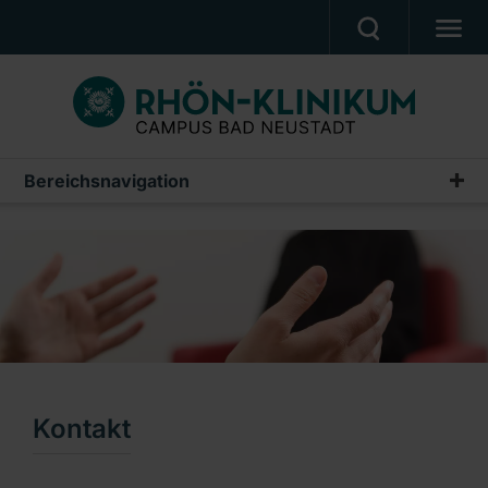
MEDIZIN & PFLEGE
PATIENTEN & BESUCHER
KARRIERE
Bereichsnavigation
Anästhesiologie und Intensivmedizin
UNSER CAMPUS
Willkommen
CAMPUS AKADEMIE
Unser Team
AKTUELLES
Leistungsspektrum
NOTFALL
Anästhesie-Ambulanz
Ein Unternehmen der RHÖN-KLINIKUM AG
Informationen für Patienten
Kontakt
Kontakt