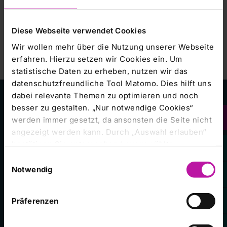
97616 Bad Neustadt a. d. Saale
hier
Anfahrts- und Lagepläne unseres Campus finden Sie
.
Diese Webseite verwendet Cookies
Wir wollen mehr über die Nutzung unserer Webseite
erfahren. Hierzu setzen wir Cookies ein. Um
statistische Daten zu erheben, nutzen wir das
datenschutzfreundliche Tool Matomo. Dies hilft uns
dabei relevante Themen zu optimieren und noch
besser zu gestalten. „Nur notwendige Cookies“
Kliniken im Konzern
werden immer gesetzt, da ansonsten die Seite nicht
angezeigt werden kann. Durch „Auswahl erlauben“
bestätigen Sie entsprechend ausgewählte
RHÖN-KLINIKUM Campus Bad Neustadt
Kategorien von Cookies. Mit „Alle Cookies zulassen“
Einwilligungsauswahl
erlauben Sie alle eingesetzten Cookies. Sie können
Notwendig
Klinikum Frankfurt (Oder)
später jederzeit in unserer
Cookie-Erklärung
Ihre
Universitätsklinikum Gießen und Marburg
Einstellungen anpassen. Weitere Informationen
Präferenzen
finden Sie auch in unserer
Datenschutzerklärung
.
Zentralklinik Bad Berka