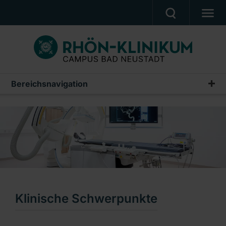
MEDIZIN & PFLEGE
PATIENTEN & BESUCHER
KARRIERE
Bereichsnavigation
Unsere Leistungen
UNSER CAMPUS
Klinische Schwerpunkte
CAMPUS AKADEMIE
Neurologische Diagnostik
AKTUELLES
NOTFALL
Ein Unternehmen der RHÖN-KLINIKUM AG
Klinische Schwerpunkte