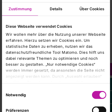
RHÖN-KLINIKUM Campus Bad Neustadt
Zustimmung
Details
Über Cookies
Von-Guttenberg-Straße 11
97616 Bad Neustadt a. d. Saale
Diese Webseite verwendet Cookies
Wir wollen mehr über die Nutzung unserer Webseite
Sekretariat (Haus 4)
erfahren. Hierzu setzen wir Cookies ein. Um
statistische Daten zu erheben, nutzen wir das
Frau Doris Hiermann
datenschutzfreundliche Tool Matomo. Dies hilft uns
T. 09771 66-22356
dabei relevante Themen zu optimieren und noch
F. 09771 66-9822356
besser zu gestalten. „Nur notwendige Cookies“
Nachricht schreiben
werden immer gesetzt, da ansonsten die Seite nicht
angezeigt werden kann. Durch „Auswahl erlauben“
Erreichbarkeit:
bestätigen Sie entsprechend ausgewählte
Mo-Fr: 8.00 - 16.30 Uhr
Kategorien von Cookies. Mit „Alle Cookies zulassen“
Einwilligungsauswahl
erlauben Sie alle eingesetzten Cookies. Sie können
Notwendig
später jederzeit in unserer
Cookie-Erklärung
Ihre
Einstellungen anpassen. Weitere Informationen
Sekretariat (Haus 8)
Präferenzen