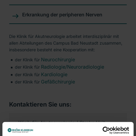
Erkrankung der peripheren Nerven
Die Klinik für Akutneurologie arbeitet interdisziplinär mit
allen Abteilungen des Campus Bad Neustadt zusammen,
insbesondere besteht eine Kooperation mit:
Neurochirurgie
der Klinik für
Radiologie/Neuroradiologie
der Klinik für
Kardiologie
der Klinik für
Gefäßchirurgie
der Klinik für
Kontaktieren Sie uns:
Klinik für Akutneurologie / Stroke Unit
und Intensivmedizin