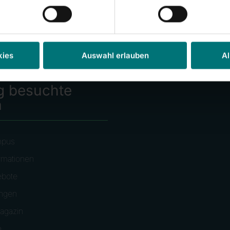
kies
Auswahl erlauben
Al
g besuchte
n
mpus
rmationen
ebote
ungen
agazin
e