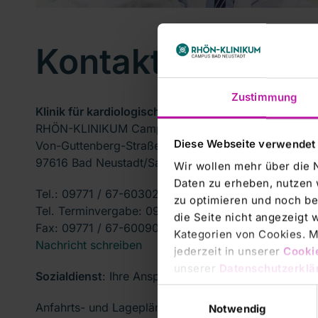
Kontakt
Zustimmung
Klinik für kardiologische Rehabilitation
RHÖN-KLINIKUM Campus Bad Neustadt
Diese Webseite verwendet
Von-Guttenberg-Straße 11
97616 Bad Neustadt/Saale
Wir wollen mehr über die 
Daten zu erheben, nutzen 
Tel.: 09771 / 67-60302
zu optimieren und noch be
Tel. Terminvergabe: 09771 / 67 60111
die Seite nicht angezeigt
Fax: 09771 / 67-60090
Kategorien von Cookies. Mi
Nachricht schreiben
jederzeit in unserer
Cooki
unserer
Datenschutzerklä
Sozialdienst
: Ihre Ansprechpartner finden Sie
hier
.
Einwilligungsauswahl
Anfahrts- und Lagepläne unseres Campus finden Si
Notwendig