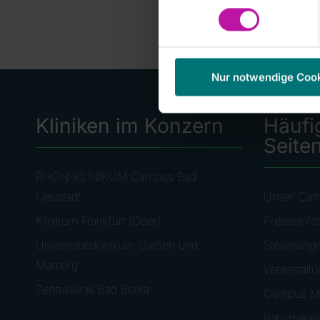
Nur notwendige Coo
Kliniken im Konzern
Häufi
Seite
RHÖN-KLINIKUM Campus Bad
Neustadt
Unser Ca
Klinikum Frankfurt (Oder)
Presseinfo
Universitätsklinikum Gießen und
Stellenang
Marburg
Veranstalt
Zentralklinik Bad Berka
Campus M
Babygaleri