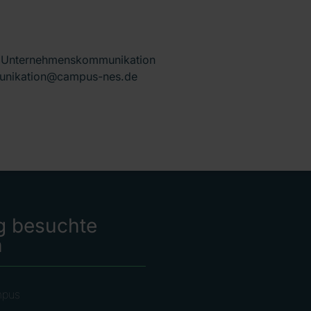
n Unternehmenskommunikation
mmunikation@campus-nes.de
g besuchte
n
mpus