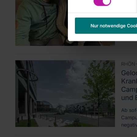
am RH
des Ja
Uhr g
Nur notwendige Coo
RHÖN-
Geloc
Kran
Camp
und 
Ab sof
Campus
negati