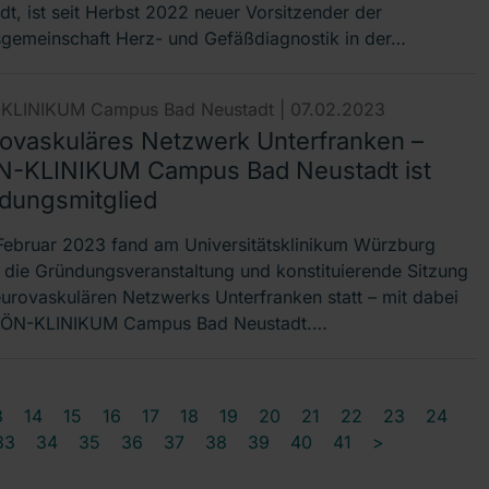
dt, ist seit Herbst 2022 neuer Vorsitzender der
sgemeinschaft Herz- und Gefäßdiagnostik in der…
KLINIKUM Campus Bad Neustadt |
07.02.2023
ovaskuläres Netzwerk Unterfranken –
-KLINIKUM Campus Bad Neustadt ist
dungsmitglied
Februar 2023 fand am Universitätsklinikum Würzburg
die Gründungsveranstaltung und konstituierende Sitzung
urovaskulären Netzwerks Unterfranken statt – mit dabei
HÖN-KLINIKUM Campus Bad Neustadt.…
3
14
15
16
17
18
19
20
21
22
23
24
33
34
35
36
37
38
39
40
41
>