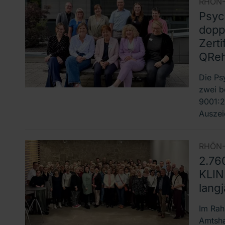
RHÖN-
Psyc
dopp
Zert
QRe
Die Ps
zwei b
9001:2
Auszei
RHÖN-
2.76
KLIN
langj
Im Rah
Amtsha