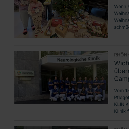
Wenn 
Weihna
Weihna
schmüc
RHÖN-
Wich
über
Camp
Vom 13
Pflege
KLINIK
Klinik