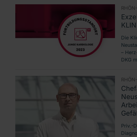
RHÖN-
Exze
KLIN
Die Kl
Neusta
– Herz
DKG mi
RHÖN-
Chef
Neus
Arbe
Gefä
Priv.-
Diagn