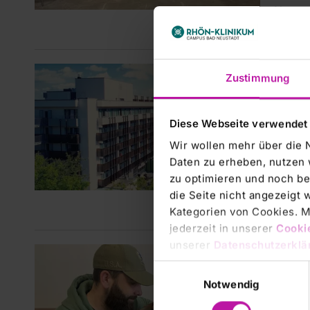
Neusta
bemerk
RHÖN-
Zustimmung
50 J
Neus
Diese Webseite verwendet
Psyc
Wir wollen mehr über die 
Die Ps
Daten zu erheben, nutzen 
ihr 50
zu optimieren und noch be
sich d
die Seite nicht angezeigt
in Deu
Kategorien von Cookies. Mi
jederzeit in unserer
Cooki
unserer
Datenschutzerklä
RHÖN-
Einwilligungsauswahl
Das 
Notwendig
Mit de