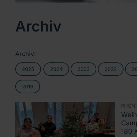
Archiv
Archiv:
2025
2024
2023
2022
2
2016
RHÖN-
Wei
Camp
180 K