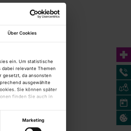
Über Cookies
ies ein. Um statistische
s dabei relevante Themen
 gesetzt, da ansonsten
tsprechend ausgewählte
Cookies. Sie können später
onen finden Sie auch in
Marketing