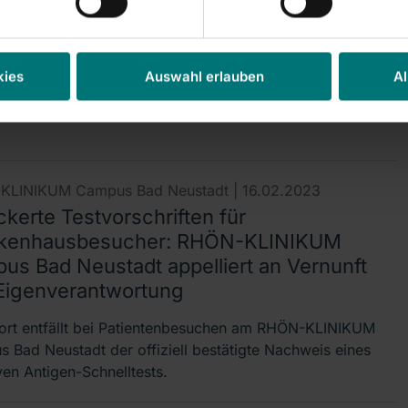
ÖN-KLKINIKUM Campus Bad Neustadt die 100. Geburt
hres 2023. Der kleine Junge wurde am 22. März um 9:29
eboren, wog 3.510 Gramm und maß 53…
kies
Auswahl erlauben
Al
KLINIKUM Campus Bad Neustadt |
16.02.2023
kerte Testvorschriften für
kenhausbesucher: RHÖN-KLINIKUM
us Bad Neustadt appelliert an Vernunft
Eigenverantwortung
ort entfällt bei Patientenbesuchen am RHÖN-KLINIKUM
 Bad Neustadt der offiziell bestätigte Nachweis eines
ven Antigen-Schnelltests.