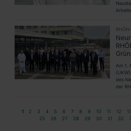
Neusta
Arbeit
RHÖN-
Neur
RHÖN
Grün
Am 1. 
(UKW) 
des Ne
der R
1
2
3
4
5
6
7
8
9
10
11
12
1
25
26
27
28
29
30
31
32