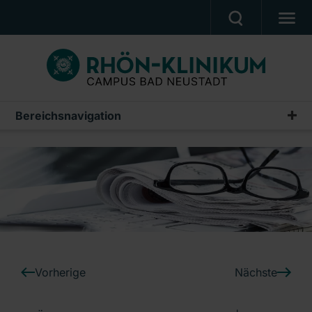
MEDIZIN & PFLEGE
PATIENTEN & BESUCHER
KARRIERE
Bereichsnavigation
Pressemitteilungen
UNSER CAMPUS
Archiv
CAMPUS AKADEMIE
AKTUELLES
NOTFALL
Ein Unternehmen der RHÖN-KLINIKUM AG
Vorherige
Nächste