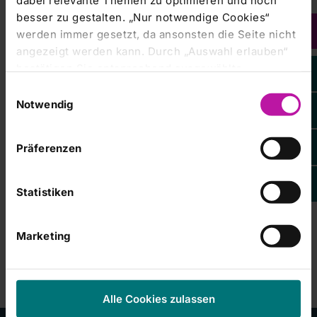
dabei relevante Themen zu optimieren und noch
Berufslebens. Die Auszubildenden haben hier die
besser zu gestalten. „Nur notwendige Cookies“
Möglichkeit, Verantwortung zu übernehmen, Sicherheit zu
werden immer gesetzt, da ansonsten die Seite nicht
gewinnen und wertvolle Routine im Stationsalltag zu
angezeigt werden kann. Durch „Auswahl erlauben“
entwickeln.“
bestätigen Sie entsprechend ausgewählte
Kategorien von Cookies. Mit „Alle Cookies zulassen“
Einwilligungsauswahl
erlauben Sie alle eingesetzten Cookies. Sie können
Notwendig
Der nächste Start für die Ausbildung zur/zum
später jederzeit in unserer
Cookie-Erklärung
Ihre
Pflegefachfrau/-mann (Ausbildungsdauer: 3 Jahre) und die
Einstellungen anpassen. Weitere Informationen
Ausbildung zum/zur Pflegefachhelfer/in
Präferenzen
(Ausbildungsdauer: 1 Jahr) ist im September 2026.
finden Sie auch in unserer
Datenschutzerklärung
.
Weitere Informationen zur Ausbildung und Bewerbung
www.campus-nes.de/ausbildung
unter
Statistiken
Ein Foto ergänzt diese Presseinformation.
Marketing
Alle Cookies zulassen