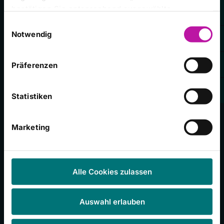
Klinikum Frankfurt (Oder)
bestätigen Sie entsprechend ausgewählte
Kategorien von Cookies. Mit „Alle Cookies zulassen“
Universitätsklinikum Gießen und Marburg
Einwilligungsauswahl
erlauben Sie alle eingesetzten Cookies. Sie können
Notwendig
Zentralklinik Bad Berka
später jederzeit in unserer
Cookie-Erklärung
Ihre
Einstellungen anpassen. Weitere Informationen
Präferenzen
finden Sie auch in unserer
Datenschutzerklärung
.
Häufig besuchte Seiten
Statistiken
Unser Campus
Marketing
Presseinformationen
Stellenangebote
Veranstaltungen
Alle Cookies zulassen
Campus Magazin
Babygalerie
Auswahl erlauben