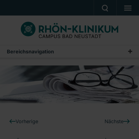
MEDIZIN & PFLEGE
PATIENTEN & BESUCHER
KARRIERE
Bereichsnavigation
Pressemitteilungen
UNSER CAMPUS
Archiv
CAMPUS AKADEMIE
AKTUELLES
NOTFALL
Ein Unternehmen der RHÖN-KLINIKUM AG
Vorherige
Nächste