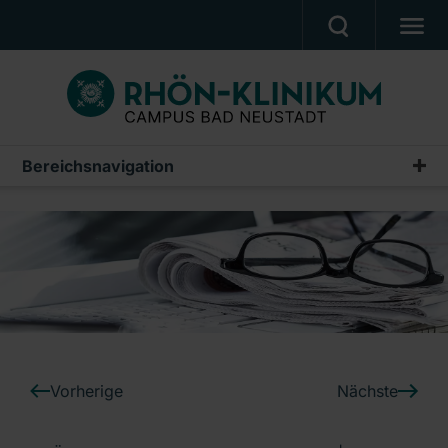
MEDIZIN & PFLEGE
PATIENTEN & BESUCHER
KARRIERE
Bereichsnavigation
Pressemitteilungen
UNSER CAMPUS
Archiv
CAMPUS AKADEMIE
AKTUELLES
NOTFALL
Ein Unternehmen der RHÖN-KLINIKUM AG
Vorherige
Nächste