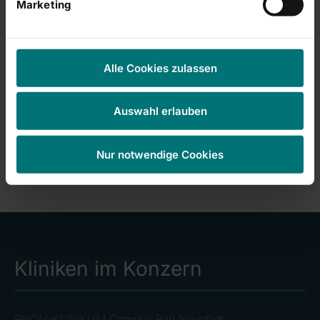
Marketing
individuelle, nicht-​medikamentöse Ansätze vereinen.
Alle Cookies zulassen
Pressekontakt
RHÖN-KLINIKUM Campus Bad Neustadt |
Unternehmenskommunikation
Auswahl erlauben
Katrin Schmitt | T. 09771 66-26100
kommunikation@campus-nes.de
|
Nur notwendige Cookies
Kliniken im Konzern
RHÖN-KLINIKUM Campus Bad Neustadt