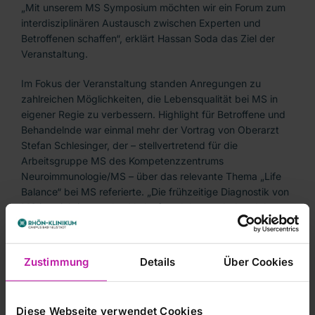
„Mit unserem MS Symposium möchten wir ein Forum zum
interdisziplinären Austausch zwischen Experten und
Betroffenen schaffen“, erklärt Hassan Soda das Ziel der
Veranstaltung.
Im Fokus der Veranstaltung standen Anregungen zu
zahlreichen Möglichkeiten, die Lebensqualität bei MS in
eigener Regie zu verbessern. Highlight für Betroffene und
Behandelnde war einmal mehr der Vortrag von Oberarzt
Stefan Schlesinger, der – stellvertretend für die
Arbeitsgruppe MS des Kompetenzzentrums
Neuroimmunologie/MS – über das relevante Thema „Life
Balance“ bei MS referierte. „Die frühzeitige Diagnostik von
MS ist wichtig, um den Verlauf noch besser behandeln zu
können und vorbeugend gegenüber MS-Schüben zu
wirken“, erklärt Schlesinger. Die meisten Patienten würden
im mittleren Alter an MS erkranken. Deswegen sei es
Zustimmung
Details
Über Cookies
wichtig, frühzeitige Warnsignale zu erkennen und sich
umgehend ärztlich untersuchen zu lassen. Aufmerksame
Zuhörer waren neben Betroffenen und deren Angehörige,
Diese Webseite verwendet Cookies