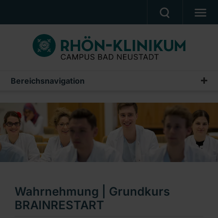
MEDIZIN & PFLEGE
PATIENTEN & BESUCHER
KARRIERE
Bereichsnavigation
Campus Akademie
UNSER CAMPUS
Wir über uns
CAMPUS AKADEMIE
Ausbildung
AKTUELLES
Fortbildungen
NOTFALL
Weiterbildungen
Ein Unternehmen der RHÖN-KLINIKUM AG
NeST – Simulations- und Trainingszentrum
Wahrnehmung | Grundkurs
BRAINRESTART