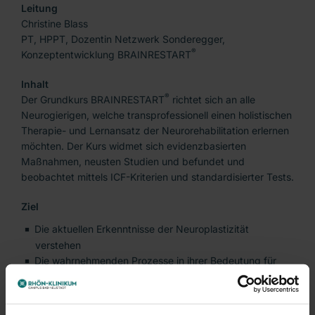
Leitung
Christine Blass
PT, HPPT, Dozentin Netzwerk Sonderegger,
®
Konzeptentwicklung BRAINRESTART
Inhalt
®
Der Grundkurs BRAINRESTART
richtet sich an alle
Neurogierigen, welche transprofessionell einen holistischen
Therapie- und Lernansatz der Neurorehabilitation erlernen
möchten. Der Kurs widmet sich evidenzbasierten
Maßnahmen, neusten Studien und befundet und
beobachtet mittels ICF-Kriterien und standardisierter Tests.
Ziel
Die aktuellen Erkenntnisse der Neuroplastizität
verstehen
Die wahrnehmenden Prozesse in ihrer Bedeutung für
unser Leben verstehen: HOMO HAPTICUS
Verhaltensmuster des alltäglichen Lebens erkennen –
Selbstübung