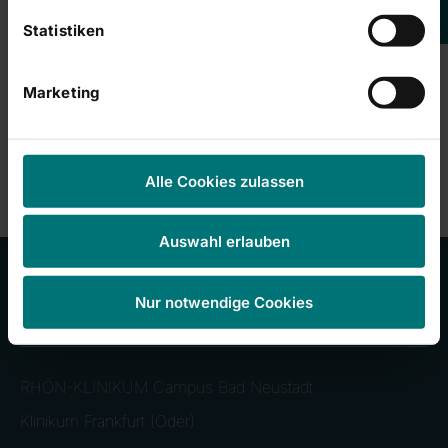
Kontakt bei Fragen
Statistiken
Tina Nöth
Tel. 09771 66 26041
Marketing
Nachricht schreiben
Zurück
Alle Cookies zulassen
Auswahl erlauben
Nur notwendige Cookies
Kliniken im Konzern
RHÖN-KLINIKUM Campus Bad Neustadt
Klinikum Frankfurt (Oder)