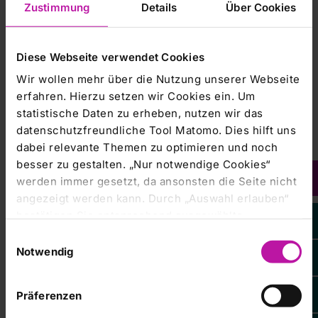
Zustimmung
Details
Über Cookies
Verschiedene Lerntheorien erkunden
Eine Kompetenzerhebung in einer natürlichen Situation
durchführen
Diese Webseite verwendet Cookies
Erlernen der Lernbegleitung als interaktive Therapie:
Körper – Welt/Körper – Objekt
Wir wollen mehr über die Nutzung unserer Webseite
Erlernen der verschiedenen Settings: pflegerisch –
erfahren. Hierzu setzen wir Cookies ein. Um
intensiv – problemlösend
statistische Daten zu erheben, nutzen wir das
Neurodynamische Zusammenhänge verstehen und
datenschutzfreundliche Tool Matomo. Dies hilft uns
einbauen
dabei relevante Themen zu optimieren und noch
Wahrnehmung und Bewegung – untrennbar
besser zu gestalten. „Nur notwendige Cookies“
Wahrnehmung und Sprache, die kausalen
werden immer gesetzt, da ansonsten die Seite nicht
Zusammenhänge entdecken
angezeigt werden kann. Durch „Auswahl erlauben“
Patientenbehandlung mind. 4 Std. inkl. Clinical
bestätigen Sie entsprechend ausgewählte
Reasoning
Kategorien von Cookies. Mit „Alle Cookies zulassen“
Einwilligungsauswahl
Teilnehmerzahl
erlauben Sie alle eingesetzten Cookies. Sie können
Notwendig
14 Personen
später jederzeit in unserer
Cookie-Erklärung
Ihre
Einstellungen anpassen. Weitere Informationen
+++ Anmeldung bis 6 Wochen vor Kursbeginn +++
Präferenzen
finden Sie auch in unserer
Datenschutzerklärung
.