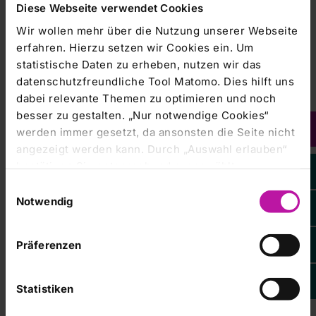
Arbeit auf Station mit schwer betroffenen Patienten mit
Diese Webseite verwendet Cookies
Kontrakturen
Wir wollen mehr über die Nutzung unserer Webseite
Auf Wunsch Erarbeitung von weiteren Lagerungen
erfahren. Hierzu setzen wir Cookies ein. Um
statistische Daten zu erheben, nutzen wir das
datenschutzfreundliche Tool Matomo. Dies hilft uns
Teilnehmerzahl
dabei relevante Themen zu optimieren und noch
12 Personen
besser zu gestalten. „Nur notwendige Cookies“
+++ Anmeldung bis 6 Wochen vor Kursbeginn +++
werden immer gesetzt, da ansonsten die Seite nicht
angezeigt werden kann. Durch „Auswahl erlauben“
bestätigen Sie entsprechend ausgewählte
Kontakt bei Fragen
Kategorien von Cookies. Mit „Alle Cookies zulassen“
Einwilligungsauswahl
Tina Nöth
erlauben Sie alle eingesetzten Cookies. Sie können
Notwendig
Tel. 09771 66 26041
später jederzeit in unserer
Cookie-Erklärung
Ihre
Nachricht schreiben
Einstellungen anpassen. Weitere Informationen
Präferenzen
finden Sie auch in unserer
Datenschutzerklärung
.
Anmeldung
Statistiken
Zur Veranstaltung anmelden