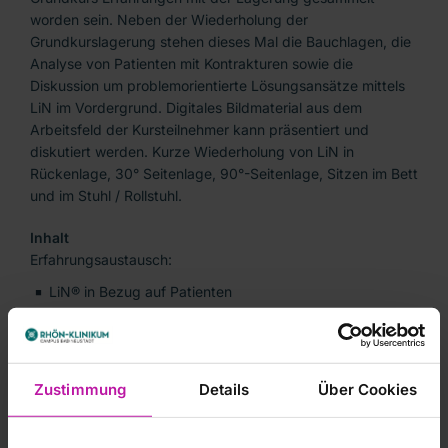
worden sein. Neben der Wiederholung der
Grundkurslagerung stehen dieses Mal die Bauchlagen, die
Analyse von Patienten mit Kontrakturen sowie die
Diskussion um problemorientierte Lösungsansätze mittels
LiN im Vordergrund. Digitales Bildmaterial aus dem
Arbeitsfeld der Kursteilnehmer kann präsentiert und
diskutiert werden. Kurze Wiederholung von LiN in
Rückenlage, 30° Seitenlage, 90°-Seitenlage, Sitzen im Bett
und im Stuhl / Rollstuhl.
Inhalt
Erfahrungsaustausch:
LiN® in Bezug auf Patienten
LiN® in Bezug auf den Lagernden
LiN® im Stationsalltag
Praxis:
Zustimmung
Details
Über Cookies
Kurze Wiederholung von Rückenlage,
30°- und 90°-Seitlage, Sitz im Bett und Stuhl