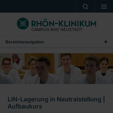
MEDIZIN & PFLEGE
PATIENTEN & BESUCHER
KARRIERE
Bereichsnavigation
Campus Akademie
UNSER CAMPUS
Wir über uns
CAMPUS AKADEMIE
Ausbildung
AKTUELLES
Fortbildungen
NOTFALL
Weiterbildungen
Ein Unternehmen der RHÖN-KLINIKUM AG
NeST – Simulations- und Trainingszentrum
LIN-Lagerung in Neutralstellung |
Aufbaukurs