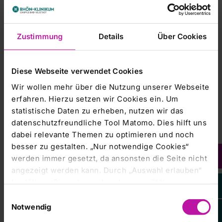
Leitung
Angela Hartnick
Zustimmung
Details
Über Cookies
Physiotherapeutin, Bobath-Instruktorin IBITA
RHÖN-KLINIKUM Campus Bad Neustadt
Diese Webseite verwendet Cookies
Inhalt
„Die therapeutisch aktivierende Pflege Erwachsener nach
Wir wollen mehr über die Nutzung unserer Webseite
erworbenen Hirnschädigungen – Das Bobath-Konzept“. Es
erfahren. Hierzu setzen wir Cookies ein. Um
ist heute unbestritten das erfolgreichste und anerkannteste
statistische Daten zu erheben, nutzen wir das
Pflege- und Therapiekonzept zur Rehabilitation von
datenschutzfreundliche Tool Matomo. Dies hilft uns
Patienten mit Schlaganfällen und anderen erworbenen
dabei relevante Themen zu optimieren und noch
Hirnschäden. Es ermöglicht therapeutisch- aktivierende
besser zu gestalten. „Nur notwendige Cookies“
Pflege als ständigen Bestandteil des gesamten
werden immer gesetzt, da ansonsten die Seite nicht
Tagesablaufes des Patienten (24-Stunden-Konzept).
angezeigt werden kann. Durch „Auswahl erlauben“
Pfleger, Therapeuten und Ärzte arbeiten, sich gegenseitig
bestätigen Sie entsprechend ausgewählte
ergänzend, nach den gleichen berufsübergreifenden
Prinzipien zusammen.
Kategorien von Cookies. Mit „Alle Cookies zulassen“
Einwilligungsauswahl
erlauben Sie alle eingesetzten Cookies. Sie können
Notwendig
Entwicklung und Grundprinzipien des Bobath-
später jederzeit in unserer
Cookie-Erklärung
Ihre
Konzeptes