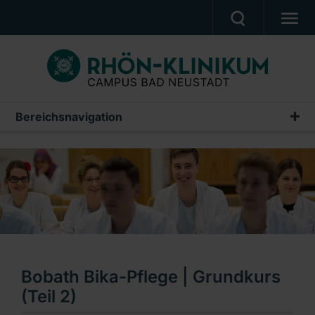
MEDIZIN & PFLEGE
PATIENTEN & BESUCHER
KARRIERE
Bereichsnavigation
Campus Akademie
UNSER CAMPUS
Wir über uns
CAMPUS AKADEMIE
Ausbildung
AKTUELLES
Fortbildungen
NOTFALL
Weiterbildungen
Ein Unternehmen der RHÖN-KLINIKUM AG
NeST – Simulations- und Trainingszentrum
Bobath Bika-Pflege | Grundkurs
(Teil 2)