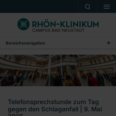
MEDIZIN & PFLEGE
PATIENTEN & BESUCHER
KARRIERE
Bereichsnavigation
Veranstaltungen
UNSER CAMPUS
Gesundheitsveranstaltungen
CAMPUS AKADEMIE
Termine rund um die Geburt
AKTUELLES
Fortbildungen
NOTFALL
Weiterbildungen
Ein Unternehmen der RHÖN-KLINIKUM AG
Telefonsprechstunde zum Tag
gegen den Schlaganfall | 9. Mai