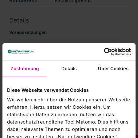
Kompetenz
Fachkompetenz
Details
Voraussetzungen
-
Kursgebühr
-
Zustimmung
Details
Über Cookies
Leitung
Dr. med. Tobias Knieß, Chefarzt der Klinik für
neurologische Rehabilitation
Diese Webseite verwendet Cookies
RHÖN-KLINIKUM Campus Bad Neustadt
Wir wollen mehr über die Nutzung unserer Webseite
Inhalt
erfahren. Hierzu setzen wir Cookies ein. Um
- EEG Befund & Video EEG Dokumentation
statistische Daten zu erheben, nutzen wir das
epileptischer & nicht epileptischer Anfälle
datenschutzfreundliche Tool Matomo. Dies hilft uns
- Artefakte
dabei relevante Themen zu optimieren und noch
- Normvarianten
besser zu gestalten. „Nur notwendige Cookies“