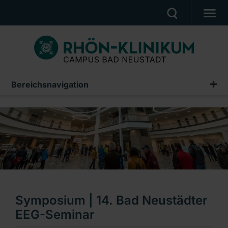
MEDIZIN & PFLEGE
PATIENTEN & BESUCHER
KARRIERE
Bereichsnavigation
Veranstaltungen
UNSER CAMPUS
Gesundheitsveranstaltungen
CAMPUS AKADEMIE
Termine rund um die Geburt
AKTUELLES
Fortbildungen
NOTFALL
Weiterbildungen
Ein Unternehmen der RHÖN-KLINIKUM AG
Symposium | 14. Bad Neustädter
EEG-Seminar