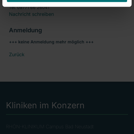
Tina Nöth
Tel. 09771 66 26041
Nachricht schreiben
Anmeldung
+++ keine Anmeldung mehr möglich +++
Zurück
Kliniken im Konzern
RHÖN-KLINIKUM Campus Bad Neustadt