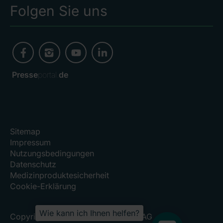
Folgen Sie uns
Presse
portal.
de
Sitemap
Impressum
Nutzungsbedingungen
Datenschutz
Medizinproduktesicherheit
Cookie-Erklärung
Wie kann ich Ihnen helfen?
Copyright 2026, RHÖN-KLINIKUM AG