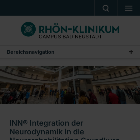
MEDIZIN & PFLEGE
PATIENTEN & BESUCHER
KARRIERE
Bereichsnavigation
Veranstaltungen
UNSER CAMPUS
Gesundheitsveranstaltungen
CAMPUS AKADEMIE
Termine rund um die Geburt
AKTUELLES
Fortbildungen
NOTFALL
Weiterbildungen
Ein Unternehmen der RHÖN-KLINIKUM AG
INN® Integration der
Neurodynamik in die