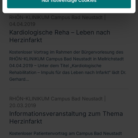
RHÖN-KLINIKUM Campus Bad Neustadt |
04.04.2019
Kardiologische Reha – Leben nach
Herzinfarkt
Kostenloser Vortrag im Rahmen der Bürgervorlesung des
RHÖN-KLINIKUM Campus Bad Neustadt in Mellrichstadt
04.04.2019 – Unter dem Titel „Kardiologische
Rehabilitation – Impuls für das Leben nach Infarkt“ lädt Dr.
Gerhard…
RHÖN-KLINIKUM Campus Bad Neustadt |
20.03.2019
Informationsveranstaltung zum Thema
Herzinfarkt
Kostenloser Patientenvortrag am Campus Bad Neustadt