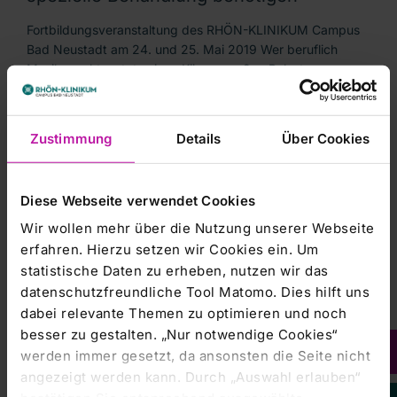
Fortbildungsveranstaltung des RHÖN-KLINIKUM Campus
Bad Neustadt am 24. und 25. Mai 2019 Wer beruflich
Musik macht, setzt seinen Körper großen Belastungen aus:
Stundenlanges Proben, Spielen unter hoher Anspannung
oder…
Zustimmung
Details
Über Cookies
RHÖN-KLINIKUM Campus Bad Neustadt |
29.04.2019
Diese Webseite verwendet Cookies
Ursachen und Therapiemöglichkeiten
bei Essstörungen
Wir wollen mehr über die Nutzung unserer Webseite
erfahren. Hierzu setzen wir Cookies ein. Um
Chefärztin der Psychosomatischen Klinik informiert in
statistische Daten zu erheben, nutzen wir das
Bürgervorlesung über verschiedene Krankheitsbilder
datenschutzfreundliche Tool Matomo. Dies hilft uns
29.04.2019 – Essstörungen zählen zu den häufigsten
dabei relevante Themen zu optimieren und noch
psychosomatischen Erkrankungen mit unterschiedlich
besser zu gestalten. „Nur notwendige Cookies“
ausgeprägtem…
werden immer gesetzt, da ansonsten die Seite nicht
angezeigt werden kann. Durch „Auswahl erlauben“