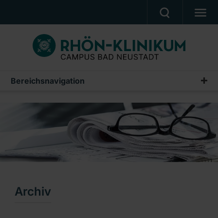
MEDIZIN & PFLEGE
PATIENTEN & BESUCHER
KARRIERE
Bereichsnavigation
Pressemitteilungen
UNSER CAMPUS
Archiv
CAMPUS AKADEMIE
AKTUELLES
NOTFALL
Ein Unternehmen der RHÖN-KLINIKUM AG
Archiv