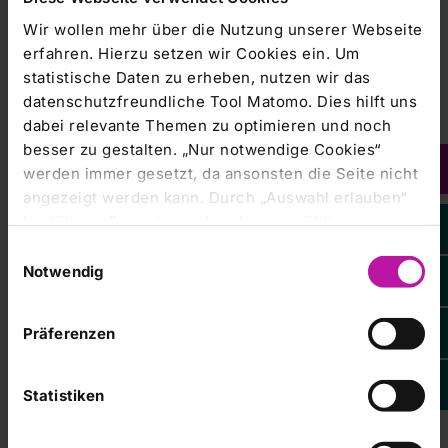
Wir wollen mehr über die Nutzung unserer Webseite
Nutzen Sie gerne auch unser Expertenverzeichnis
erfahren. Hierzu setzen wir Cookies ein. Um
oder den Körperkompass.
statistische Daten zu erheben, nutzen wir das
datenschutzfreundliche Tool Matomo. Dies hilft uns
dabei relevante Themen zu optimieren und noch
besser zu gestalten. „Nur notwendige Cookies“
werden immer gesetzt, da ansonsten die Seite nicht
WICHTIGER HINWEIS
angezeigt werden kann. Durch „Auswahl erlauben“
bestätigen Sie entsprechend ausgewählte
Sie möchten sich bei uns bewerben:
Dann nutzen
Kategorien von Cookies. Mit „Alle Cookies zulassen“
Einwilligungsauswahl
Sie für Ihre Initiativbewerbung unser
erlauben Sie alle eingesetzten Cookies. Sie können
Notwendig
Bewerberportal
. Wir freuen uns auf Ihre
später jederzeit in unserer
Cookie-Erklärung
Ihre
Bewerbung!
Einstellungen anpassen. Weitere Informationen
Präferenzen
finden Sie auch in unserer
Datenschutzerklärung
.
Für allgemeine Fragen rund um das Thema Beruf &
Karriere bei der RHÖN-KLINIKUM AG nutzen Sie
Formular
bitte folgendes
.
Statistiken