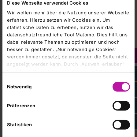
Diese Webseite verwendet Cookies
Gespräch!
Wir wollen mehr über die Nutzung unserer Webseite
Nutzen Sie gerne auch unser Expertenverzeichnis
erfahren. Hierzu setzen wir Cookies ein. Um
oder den Körperkompass.
statistische Daten zu erheben, nutzen wir das
datenschutzfreundliche Tool Matomo. Dies hilft uns
dabei relevante Themen zu optimieren und noch
besser zu gestalten. „Nur notwendige Cookies“
werden immer gesetzt, da ansonsten die Seite nicht
angezeigt werden kann. Durch „Auswahl erlauben“
WICHTIGER HINWEIS
bestätigen Sie entsprechend ausgewählte
Kategorien von Cookies. Mit „Alle Cookies zulassen“
Sie möchten sich bei uns bewerben:
Dann nutzen
Einwilligungsauswahl
erlauben Sie alle eingesetzten Cookies. Sie können
Sie für Ihre Initiativbewerbung unser
Notwendig
Bewerberportal
. Wir freuen uns auf Ihre
später jederzeit in unserer
Cookie-Erklärung
Ihre
Bewerbung!
Einstellungen anpassen. Weitere Informationen
Präferenzen
finden Sie auch in unserer
Datenschutzerklärung
.
Für allgemeine Fragen rund um das Thema Beruf &
Karriere bei der RHÖN-KLINIKUM AG nutzen Sie
Statistiken
Formular
bitte folgendes
.