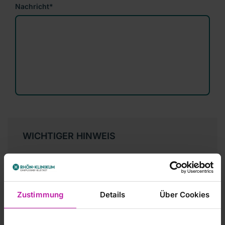
Nachricht
*
WICHTIGER HINWEIS
Bitte beachten Sie:
Die hier bereitgestellten
Informationen ersetzen keinen Arztbesuch. Setzen
Sie sich bei konkreten Fragen, die Ihren eigenen
Gesundheitszustand oder den eines
Zustimmung
Details
Über Cookies
Familienmitglieds oder Bekannten betreffen,
grundsätzlich immer mit einem Spezialisten in
Verbindung und vereinbaren Sie ein persönliches