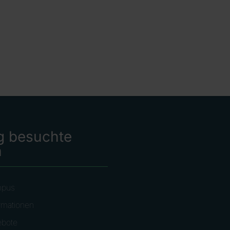
g besuchte
n
mpus
rmationen
ebote