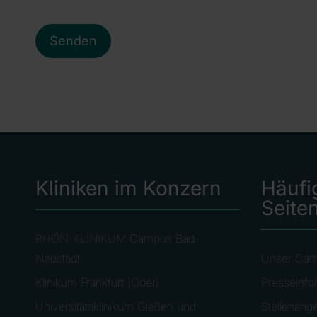
Kliniken im Konzern
Häufi
Seite
RHÖN-KLINIKUM Campus Bad
Neustadt
Unser Ca
Klinikum Frankfurt (Oder)
Presseinfo
Universitätsklinikum Gießen und
Stellenang