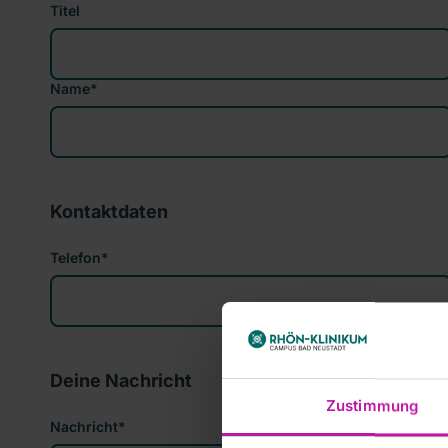
Titel
Name
*
Kontaktdaten
Telefon
*
Deine Nachricht
Zustimmung
Nachricht
*