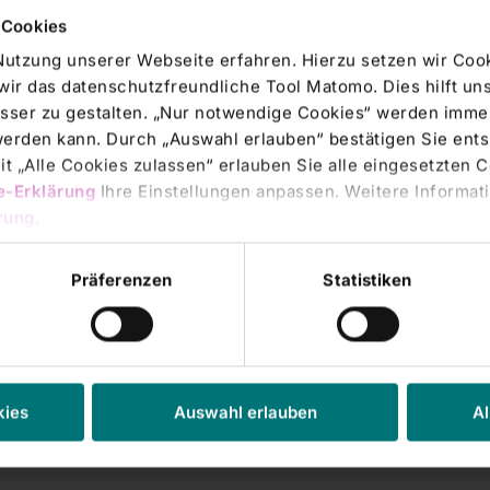
 Cookies
Nutzung unserer Webseite erfahren. Hierzu setzen wir Cook
wir das datenschutzfreundliche Tool Matomo. Dies hilft un
sser zu gestalten. „Nur notwendige Cookies“ werden immer
 werden kann. Durch „Auswahl erlauben“ bestätigen Sie en
t „Alle Cookies zulassen“ erlauben Sie alle eingesetzten 
e-Erklärung
Ihre Einstellungen anpassen. Weitere Informati
rung
.
Präferenzen
Statistiken
mationen ersetzen keinen Arztbesuch. Setzen Sie sich
tszustand oder den eines Familienmitglieds oder
m Spezialisten in Verbindung und vereinbaren Sie ein
kies
Auswahl erlauben
Al
 oder den Körperkompass.