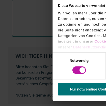
Diese Webseite verwendet
Wir wollen mehr über die 
Daten zu erheben, nutzen 
zu optimieren und noch be
die Seite nicht angezeigt
Kategorien von Cookies. Mi
jederzeit in unserer
Cooki
unserer
Datenschutzerklä
Einwilligungsauswahl
WICHTIGER HINWEIS
Notwendig
Bitte beachten Sie:
Die hier bereitgestellten Infor
bei konkreten Fragen, die Ihren eigenen Gesundhei
Bekannten betreffen, grundsätzlich immer mit eine
persönliches Gespräch!
Nur notwendige Coo
Nutzen Sie gerne auch unser Expertenverzeichnis