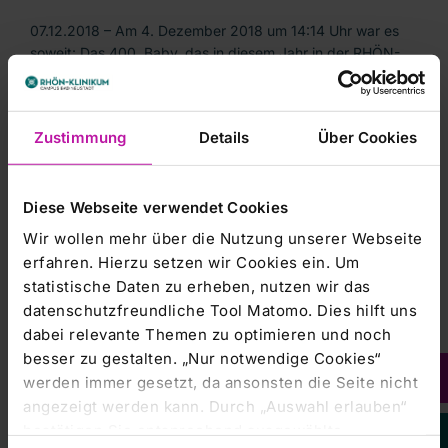
07.12.2018 – Am 4. Dezember 2018 um 14:14 Uhr war es
soweit: Das 400. Baby, das in diesem Jahr in der RHÖN-
Kreisklinik in Bad Neustadt geboren wurde, erblickte das
Licht der Welt. Emma Hoch heißt das große Glück. Bei
der…
Zustimmung
Details
Über Cookies
RHÖN-KLINIKUM Campus Bad Neustadt |
27.11.2018
Diese Webseite verwendet Cookies
Bürgervorlesung: „Hilfe – mein
Wir wollen mehr über die Nutzung unserer Webseite
Blutdruck ist zu hoch! Was kann man
erfahren. Hierzu setzen wir Cookies ein. Um
tun?“
statistische Daten zu erheben, nutzen wir das
datenschutzfreundliche Tool Matomo. Dies hilft uns
Kostenloser Patientenvortrag am 4. Dezember im
dabei relevante Themen zu optimieren und noch
Kurzentrum Bad Königshofen 27.11.2018 – Erhöhter Druck
besser zu gestalten. „Nur notwendige Cookies“
in den Gefäßen bereitet Betroffenen anfangs meist kaum
werden immer gesetzt, da ansonsten die Seite nicht
Beschwerden. Wird die Hypertonie, wie Mediziner
angezeigt werden kann. Durch „Auswahl erlauben“
Bluthochdruck…
bestätigen Sie entsprechend ausgewählte