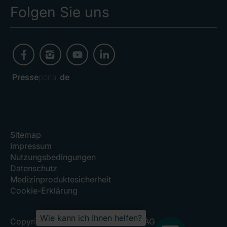
Folgen Sie uns
Presse
portal.
de
Sitemap
Impressum
Nutzungsbedingungen
Datenschutz
Medizinproduktesicherheit
Cookie-Erklärung
Wie kann ich Ihnen helfen?
Copyright 2026, RHÖN-KLINIKUM AG