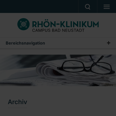
MEDIZIN & PFLEGE
PATIENTEN & BESUCHER
KARRIERE
Bereichsnavigation
Pressemitteilungen
UNSER CAMPUS
Archiv
CAMPUS AKADEMIE
AKTUELLES
NOTFALL
Ein Unternehmen der RHÖN-KLINIKUM AG
Archiv