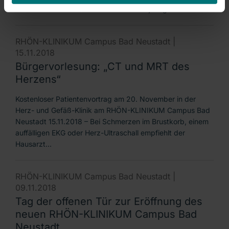
am 16. und 17. November 2018 das diesjährige…
RHÖN-KLINIKUM Campus Bad Neustadt |
15.11.2018
Bürgervorlesung: „CT und MRT des
Herzens“
Kostenloser Patientenvortrag am 20. November in der
Herz- und Gefäß-Klinik am RHÖN-KLINIKUM Campus Bad
Neustadt 15.11.2018 – Bei Schmerzen im Brustkorb, einem
auffälligen EKG oder Herz-Ultraschall empfiehlt der
Hausarzt…
RHÖN-KLINIKUM Campus Bad Neustadt |
09.11.2018
Tag der offenen Tür zur Eröffnung des
neuen RHÖN-KLINIKUM Campus Bad
Neustadt