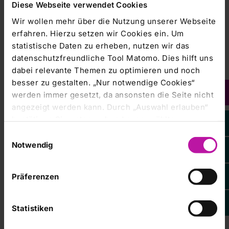
Diese Webseite verwendet Cookies
Gespräch!
Wir wollen mehr über die Nutzung unserer Webseite
Nutzen Sie gerne auch unser Expertenverzeichnis
erfahren. Hierzu setzen wir Cookies ein. Um
oder den Körperkompass.
statistische Daten zu erheben, nutzen wir das
datenschutzfreundliche Tool Matomo. Dies hilft uns
dabei relevante Themen zu optimieren und noch
besser zu gestalten. „Nur notwendige Cookies“
werden immer gesetzt, da ansonsten die Seite nicht
angezeigt werden kann. Durch „Auswahl erlauben“
WICHTIGER HINWEIS
bestätigen Sie entsprechend ausgewählte
Kategorien von Cookies. Mit „Alle Cookies zulassen“
Sie möchten sich bei uns bewerben:
Dann nutzen
Einwilligungsauswahl
erlauben Sie alle eingesetzten Cookies. Sie können
Sie für Ihre Initiativbewerbung unser
Notwendig
Bewerberportal
. Wir freuen uns auf Ihre
später jederzeit in unserer
Cookie-Erklärung
Ihre
Bewerbung!
Einstellungen anpassen. Weitere Informationen
Präferenzen
finden Sie auch in unserer
Datenschutzerklärung
.
Für allgemeine Fragen rund um das Thema Beruf &
Karriere bei der RHÖN-KLINIKUM AG nutzen Sie
Statistiken
Formular
bitte folgendes
.