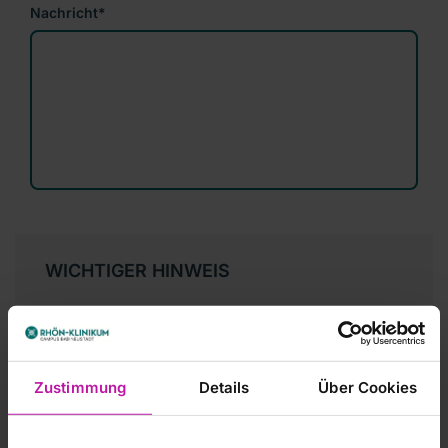
Nachricht
*
WICHTIGER HINWEIS
Bitte beachten Sie:
Die hier bereitgestellten
Informationen ersetzen keinen Arztbesuch. Setzen
Sie sich bei konkreten Fragen, die Ihren eigenen
Gesundheitszustand oder den eines
Zustimmung
Details
Über Cookies
Familienmitglieds oder Bekannten betreffen,
grundsätzlich immer mit einem Spezialisten in
Verbindung und vereinbaren Sie ein persönliches