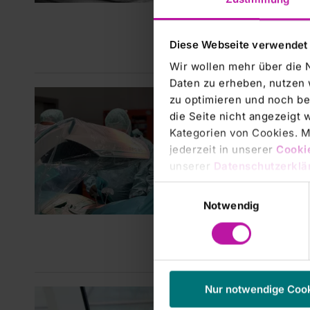
Die RH
Gesundh
ordent
Diese Webseite verwendet
fand vi
Wir wollen mehr über die 
Daten zu erheben, nutzen 
RHÖN-
zu optimieren und noch be
Ther
die Seite nicht angezeigt
Beha
Kategorien von Cookies. Mi
jederzeit in unserer
Cooki
Wirb
unserer
Datenschutzerklä
Neus
Einwilligungsauswahl
In der
Notwendig
Bad Ne
mit Wi
Freque
Nur notwendige Coo
RHÖN-