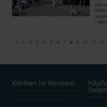
Zum in
RHÖN-K
unverz
– Mens
<
1
2
3
4
5
6
7
8
9
10
11
12
Kliniken im Konzern
Häufi
Seite
RHÖN-KLINIKUM Campus Bad
Neustadt
Unser Ca