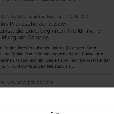
KLINIKUM Campus Bad Neustadt |
10.06.2025
 ins Praktische Jahr: Zwei
zinstudierende beginnen ihre klinische
ildung am Campus
m Beginn ihres Praktischen Jahres (PJ) treten Mara
 und Fabian Braune in eine entscheidende Phase ihrer
nischen Ausbildung ein. Beide haben sich bewusst für den
KLINIKUM Campus Bad Neustadt als…
KLINIKUM AG |
03.06.2025
ntliche Hauptversammlung der RHÖN-
IKUM AG stimmt allen
hlussvorschlägen zu
Details