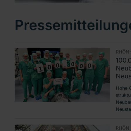
Pressemitteilung
RHÖN-
100.
Neub
Neust
Hohe O
strukt
Neuba
Neusta
RHÖN-