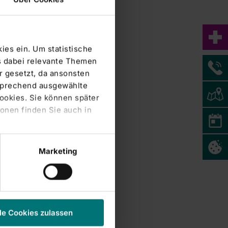
ies ein. Um statistische
s dabei relevante Themen
 gesetzt, da ansonsten
tsprechend ausgewählte
Cookies. Sie können später
onen finden Sie auch in
Marketing
le Cookies zulassen