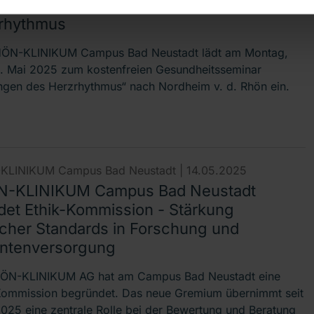
ndheitsseminar: Störungen des
rhythmus
HÖN-KLINIKUM Campus Bad Neustadt lädt am Montag,
. Mai 2025 zum kostenfreien Gesundheitsseminar
ngen des Herzrhythmus“ nach Nordheim v. d. Rhön ein.
KLINIKUM Campus Bad Neustadt |
14.05.2025
-KLINIKUM Campus Bad Neustadt
det Ethik-Kommission - Stärkung
scher Standards in Forschung und
entenversorgung
ÖN-KLINIKUM AG hat am Campus Bad Neustadt eine
Kommission begründet. Das neue Gremium übernimmt seit
025 eine zentrale Rolle bei der Bewertung und Beratung