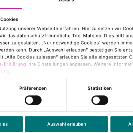
ÖN‐KLINIKUM AG, einer der größten
eitsdienstleister in Deutschland, hat heute ihre 37.
liche Hauptversammlung abgehalten. Das Aktionärstreffen
 Cookies
rtuell statt. Die Aktionärinnen und Aktionäre des…
Nutzung unserer Webseite erfahren. Hierzu setzen wir Cook
wir das datenschutzfreundliche Tool Matomo. Dies hilft un
KLINIKUM Campus Bad Neustadt |
03.06.2025
sser zu gestalten. „Nur notwendige Cookies“ werden immer
mische Frequenzablation – Neue
 werden kann. Durch „Auswahl erlauben“ bestätigen Sie en
ndlung bei Tumorschmerzen der
t „Alle Cookies zulassen“ erlauben Sie alle eingesetzten 
e-Erklärung
Ihre Einstellungen anpassen. Weitere Informati
elsäule am RHÖN-KLINIKUM Campus Bad
rung
.
tadt
 Klinik für Neurochirurgie am RHÖN-KLINIKUM Campus
Präferenzen
Statistiken
ustadt wird eine innovative Therapieoption für Patienten
rbelkörpermetastasen angeboten: die thermische
nzablation. Dieses minimal-invasive…
kies
Auswahl erlauben
Al
KLINIKUM Campus Bad Neustadt |
19.05.2025