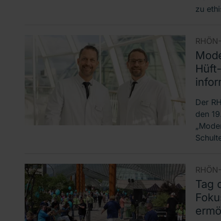
zu eth
RHÖN-
Mode
Hüft
info
Der R
den 19
„Moder
Schult
RHÖN-
Tag d
Foku
ermö