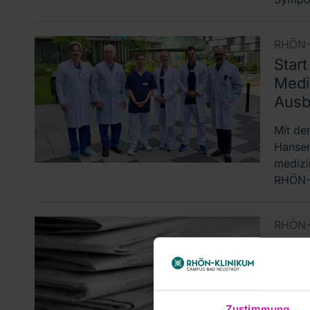
RHÖN-
Start
Medi
Ausb
Mit de
Hansen
medizi
RHÖN-
RHÖN-
Orde
KLIN
Besc
Zustimmung