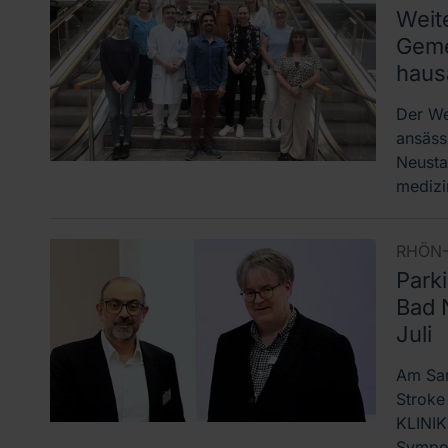
Weit
Geme
haus
Der We
ansäs
Neusta
medizi
RHÖN-
Park
Bad 
Juli
Am Sams
Stroke
KLINIK
Sympos