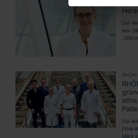
Gesu
Herz
Der R
den 26
„Störu
RHÖN-
RHÖN
grün
ethi
Pati
Die RH
Ethik-
März 2